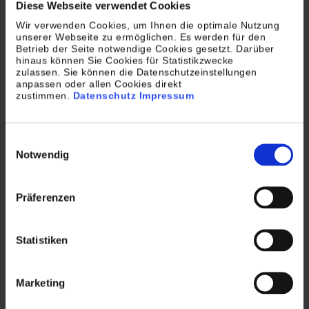
Arbeiten im Homeoffice setzt sich
Diese Webseite verwendet Cookies
zunehmend durch. Das ergab eine
Wir verwenden Cookies, um Ihnen die optimale Nutzung
unserer Webseite zu ermöglichen. Es werden für den
aktuelle Befragung des Digitalverbandes
Betrieb der Seite notwendige Cookies gesetzt. Darüber
hinaus können Sie Cookies für Statistikzwecke
Bitkom. Ihr zufolge ermöglichen 39 Prozent
zulassen. Sie können die Datenschutzeinstellungen
der Arbeitgeber Mitarbeitern, auch
anpassen oder allen Cookies direkt
zustimmen.
Datenschutz
Impressum
außerhalb ihrer…
Einwilligungsauswahl
Notwendig
Präferenzen
Statistiken
Marketing