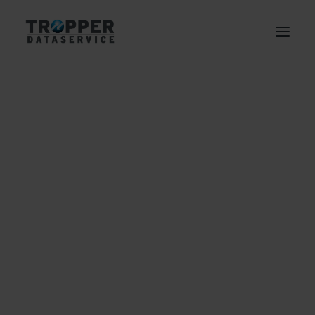
NACH BEREICH
Elektronische Personalakte
Digitaler Posteingang
Digitale Kreditakte
Enterprise Content Management
Elektronische Rechnung
Digitale Immobilienakte
Elektronische Archivierung
ECM
Business Process Outsourcing
NACH BRANCHE
Industrie
Handel
Logistik
Telekommunikation
Finanzdienstleistung
Immobilien
Kommunen