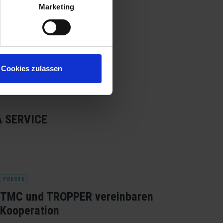
Marketing
Cookies zulassen
A SERVICE
PRESSE
FACH
TMC und TROPPER vereinbaren
Opt
Kooperation
Rec