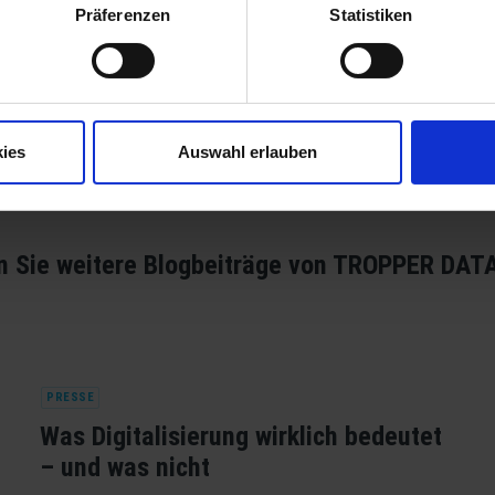
Präferenzen
Statistiken
ies
Auswahl erlauben
n Sie weitere Blogbeiträge von TROPPER DAT
PRESSE
Was Digitalisierung wirklich bedeutet
– und was nicht