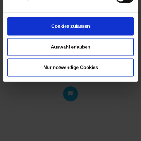
den Kauf von Bäumen ist keine Wiedergutmachung. Er
wird dem FAZ-Kommentar zufolge fast ein
Vierteljahrhundert dauern.
Cookies zulassen
Autor: Bodo Boer, Direktor Vertrieb, TROPPER DATA
SERVICE AG
Auswahl erlauben
Nur notwendige Cookies