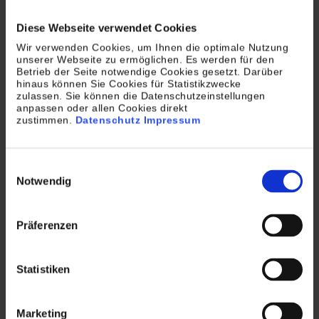
Dabei gibt es bessere Lösungen. Die 650.000 Seiten
Diese Webseite verwendet Cookies
mit Hochleistungsscannern erfassen, um sie
Wir verwenden Cookies, um Ihnen die optimale Nutzung
anschließend elektronisch und sicher zur Verfügung
unserer Webseite zu ermöglichen. Es werden für den
zu stellen. So ließe sich die Klageschrift zum Beispiel
Betrieb der Seite notwendige Cookies gesetzt. Darüber
hinaus können Sie Cookies für Statistikzwecke
im Volltext nach Begriffen durchsuchen und
zulassen. Sie können die Datenschutzeinstellungen
anpassen oder allen Cookies direkt
verschiedene Mitarbeiter könnten gleichzeitig sowie
zustimmen.
Datenschutz
Impressum
ortsunabhängig auf das Dokument zugreifen – ohne
Akten schleppen zu müssen. Alle beteiligten
Einwilligungsauswahl
Mitarbeiter können gemeinsam an der Antwort auf
Notwendig
die Klageschrift arbeiten und dabei stets auf die
aktuelle Version zugreifen, unabhängig vom Ort, an
Präferenzen
dem sie sich gerade befinden. Nicht, dass im Zuge
der anwaltlichen Vertretung und des weiteren
Verfahrens noch mehr Ressourcen verschwendet
Statistiken
werden! Denn ein Ausgleich des durch die
Papierschlacht entstandenen CO2-Ausstoßes durch
Marketing