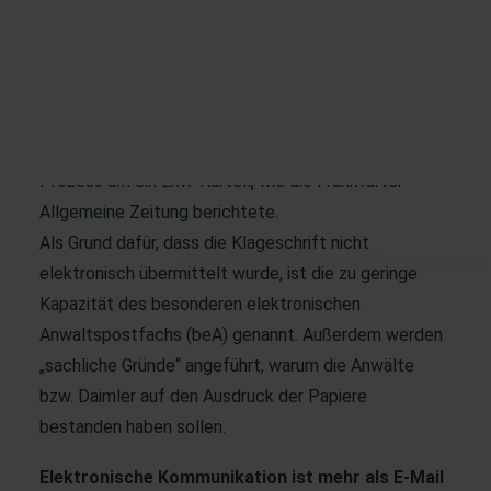
Wenn das keine Klageschrift ist: Die Kanzlei Gleiss
Lutz in Stuttgart hat dieser Tage – im Jahre 2019 –
eine Lkw-Ladung mit 650.000 Seiten „Post“ erhalten.
Das sind geschätzt drei Tonnen Papier! Dabei
handelt es sich um die Klageschrift gegen Daimler im
Prozess um ein Lkw-Kartell, wie die Frankfurter
Allgemeine Zeitung
berichtete
.
Als Grund dafür, dass die Klageschrift nicht
elektronisch übermittelt wurde, ist die zu geringe
Kapazität des besonderen elektronischen
Anwaltspostfachs (beA) genannt. Außerdem werden
„sachliche Gründe“ angeführt, warum die Anwälte
bzw. Daimler auf den Ausdruck der Papiere
bestanden haben sollen.
Elektronische Kommunikation ist mehr als E-Mail