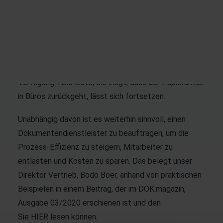
Rechnungen gehen zunehmend per E-Mail ein,
Versicherungen, Energieversorger und andere
Unternehmen kommunizieren mit ihren Kunden online
via Apps und stellen ihren Kunden auf Portalen
Verträge oder andere Dokumente zum Download zur
Verfügung… Die Liste, die zeigt, dass der Papieranteil
in Büros zurückgeht, lässt sich fortsetzen.
Unabhängig davon ist es weiterhin sinnvoll, einen
Dokumentendienstleister zu beauftragen, um die
Prozess-Effizienz zu steigern, Mitarbeiter zu
entlasten und Kosten zu sparen. Das belegt unser
Direktor Vertrieb, Bodo Boer, anhand von praktischen
Beispielen in einem Beitrag, der im DOK.magazin,
Ausgabe 03/2020 erschienen ist und den
Sie
HIER
lesen können.