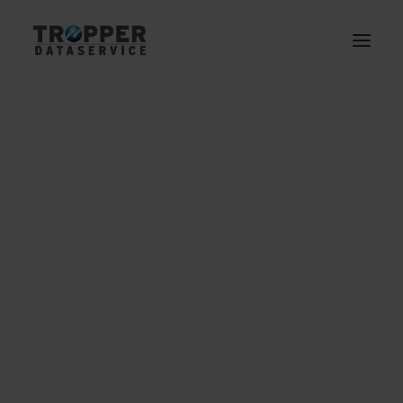
NACH BEREICH
Elektronische Personalakte
Digitaler Posteingang
Digitale Kreditakte
Enterprise Content Management
Elektronische Rechnung
Digitale Immobilienakte
Mit digitalen Lösungen der
Elektronische Archivierung
Konkurrenz trotzen
Business Process Outsourcing
NACH BRANCHE
IN
PRESSE
Industrie
Handel
Logistik
Telekommunikation
Finanzdienstleistung
Immobilien
Kommunen