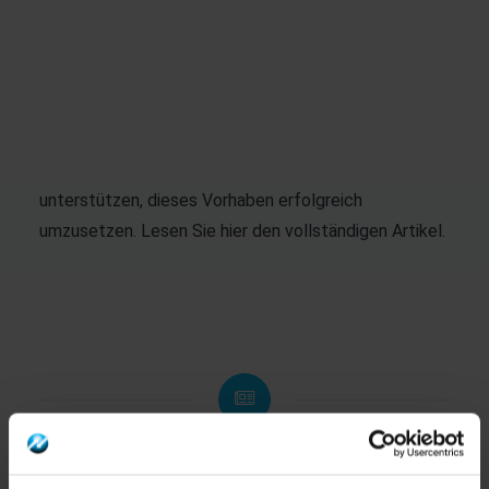
Immer mehr Filialbanken bauen ihr Online-Angebot
aus und setzen vermehrt auf die Möglichkeiten der
Prozessautomatisierung.
Unser Direktor Vertrieb, Bodo Boer, erläutert, wie wir
Banken mit unseren Dienstleistungen dabei
unterstützen, dieses Vorhaben erfolgreich
umzusetzen. Lesen Sie
hier
den vollständigen Artikel.