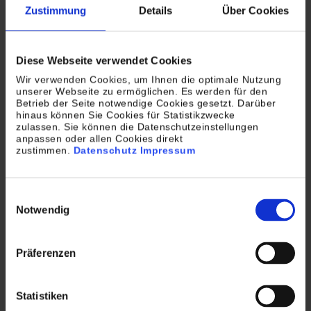
Zustimmung
Details
Über Cookies
Diese Webseite verwendet Cookies
Wir verwenden Cookies, um Ihnen die optimale Nutzung
unserer Webseite zu ermöglichen. Es werden für den
Entdecken Sie weitere Blogbeiträge
Betrieb der Seite notwendige Cookies gesetzt. Darüber
hinaus können Sie Cookies für Statistikzwecke
von TROPPER DATA SERVICE
zulassen. Sie können die Datenschutzeinstellungen
anpassen oder allen Cookies direkt
zustimmen.
Datenschutz
Impressum
FACHBEITRÄGE
Einwilligungsauswahl
Kein Vorsteuerabzug bei Fehlern –
Notwendig
BMF definiert neue Anforderungen bei
E-Rechnungen
Präferenzen
Das Bundesministerium der Finanzen (BMF) hat
kürzlich ein weiteres Schreiben zur E-
Statistiken
Rechnungspflicht veröffentlicht.