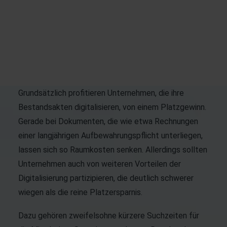
Dokumente zu digitalisieren, ist das eine – sie
anschließend auch effizient zu verwalten, das andere.
Denn was nützt es, wenn Dokumente in Form von
elektronischen Dateien auf dem Server liegen, sie
aber nicht auffindbar sind?
Grundsätzlich profitieren Unternehmen, die ihre
Bestandsakten digitalisieren, von einem Platzgewinn.
Gerade bei Dokumenten, die wie etwa Rechnungen
einer langjährigen Aufbewahrungspflicht unterliegen,
lassen sich so Raumkosten senken. Allerdings sollten
Unternehmen auch von weiteren Vorteilen der
Digitalisierung partizipieren, die deutlich schwerer
wiegen als die reine Platzersparnis.
Dazu gehören zweifelsohne kürzere Suchzeiten für