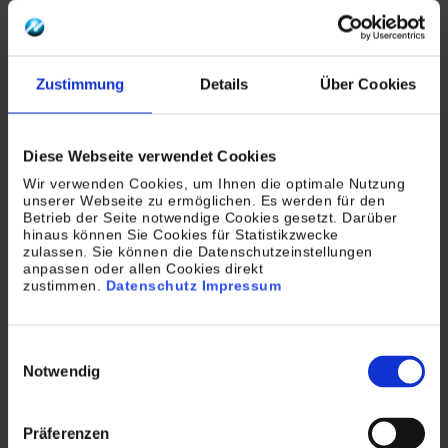
Um an den genannten Vorteilen zu partizipieren und
Mitarbeiter bei zeitfressenden Routinearbeiten im
administrativen Bereich zu entlasten, sollten
Zustimmung
Details
Über Cookies
Unternehmen auf einen Partner setzen, der über
umfassende Expertise sowohl im Bereich der
Digitalisierung von Dokumenten als auch bei der
Diese Webseite verwendet Cookies
Einführung von ECM-Systemen verfügt.
Wir verwenden Cookies, um Ihnen die optimale Nutzung
unserer Webseite zu ermöglichen. Es werden für den
Wir, die TROPPER DATA SERVICE AG, sind hierauf
Betrieb der Seite notwendige Cookies gesetzt. Darüber
hinaus können Sie Cookies für Statistikzwecke
spezialisiert. Wir beraten unsere Kunden umfassend
zulassen. Sie können die Datenschutzeinstellungen
anpassen oder allen Cookies direkt
zu individuellen Möglichkeiten, Voraussetzungen und
zustimmen.
Datenschutz
Impressum
Investitionen rund um das ECM und verfügen über
das erforderliche Know-how sowie das notwendige
Einwilligungsauswahl
Equipment, um Dokumente durch Digitalisieren in
Notwendig
wertvolle Assets zu verwandeln.
In zahlreichen Projekten haben wir so in
Präferenzen