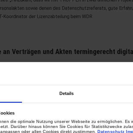
Personalakten sowie denen des Datenschutzreferats, gute Erfah
 IT-Koordinator der Lizenzabteilung beim WDR
 an Verträgen und Akten termingerecht digital
chlag erhalten hatte, holte der Dokumentendienstleister ein
eschlossenen Verträge mit den freien Mitarbeiter*innen beim 
atenschutzrechtlicher Sicherheitsbestimmungen in seine Produ
e dann die Verarbeitung. Als Ausgabeformat wurden volltextfähig
Details
eignete PDF/A-Dateien definiert, die TROPPER nach vorgegebe
ch hat TROPPER die beiden Datenfelder „Vertrags-und Personalve
Cookies
XML-Dateien integriert, sodass der WDR diese in sein Informat
nen die optimale Nutzung unserer Webseite zu ermöglichen. Es w
chließend übernahm TROPPER die sichere und vorschriftsmäßige
etzt. Darüber hinaus können Sie Cookies für Statistikzwecke zula
 anpassen oder allen Cookies direkt zustimmen.
Datenschutz
Im