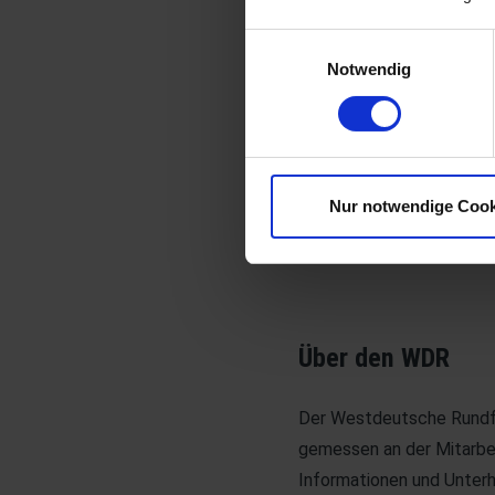
Papierunterlagen nach D
Einwilligungsauswahl
Notwendig
Erfolgreicher Proj
André Schiner fasst zusa
Nur notwendige Cook
Fehler oder Unvollständig
Über den WDR
Der Westdeutsche Rundfu
gemessen an der Mitarbei
Informationen und Unterh