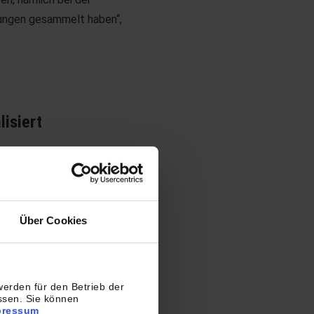
rungen gesammelt haben“,
isiert
e große Charge an
WDR ab und brachte sie
ktionsstätte nach
e und für die
Über Cookies
nen Merkmalen
rwaltungsnummer“ in die
ionssystem automatisiert
erden für den Betrieb der
 Vernichtung der
ssen. Sie können
pressum