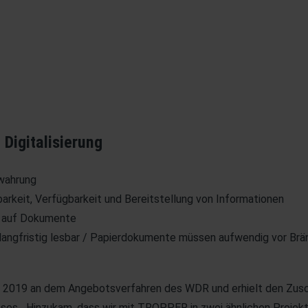
 Digitalisierung
wahrung
barkeit, Verfügbarkeit und Bereitstellung von Informationen
f auf Dokumente
 langfristig lesbar / Papierdokumente müssen aufwendig vor Br
 2019 an dem Angebotsverfahren des WDR und erhielt den Zusc
sses. „Hinzukam, dass wir mit TROPPER in zwei ähnlichen Projekt