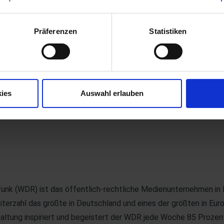
IN 66399.
Präferenzen
Statistiken
ektverlauf
mmen: „Wir haben die digitalisierten Dokumente umfangreich ge
ies
Auswahl erlauben
keiten feststellen.“
nk (WDR) ist das öffentlich-rechtliche Medienunternehmen in 
terzahl das größte in Deutschland und eines der größten in Euro
altung inspiriert und begeistert der WDR jede Woche 85 Prozent