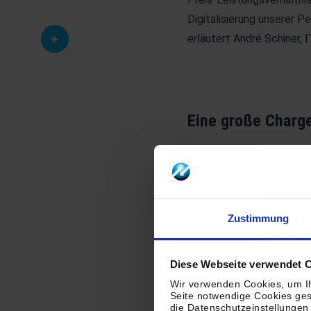
Digitalisierung unserer 
erläutert André Schiner,
Eine große Charge
Nachdem TROPPER den Zus
Produktionsakten sowie g
unter Wahrung strenger d
Leverkusen. Hier erfolgt
Zustimmung
Langzeitarchivierung ge
klassifizierte. Zusätzli
Diese Webseite verwendet 
Dateinamen der PDF-und 
Wir verwenden Cookies, um Ih
importieren konnte. Abs
Seite notwendige Cookies ges
die Datenschutzeinstellungen