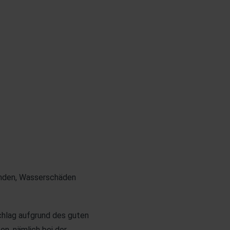
änden, Wasserschäden
hlag aufgrund des guten
en, nämlich bei der