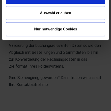
Wir von TROPPER beraten und unterstützen Sie
umfassend bei der Umsetzung der E-
Auswahl erlauben
Rechnungspflicht. Dafür übernehmen wir den
gesamten Prozess – vom Empfang der Rechnung
Nur notwendige Cookies
bzw. der Anbindung an die verschiedensten Portale
(wie z. B. Peppol oder Lieferantenportale), über die
Validierung der buchungsrelevanten Daten sowie den
Abgleich mit Bestellungen und Stammdaten, bis hin
zur Konvertierung der Rechnungsdaten in das
Zielformat Ihres Folgesystems.
Sind Sie neugierig geworden? Dann freuen wir uns auf
Ihre
Kontaktaufnahme
.