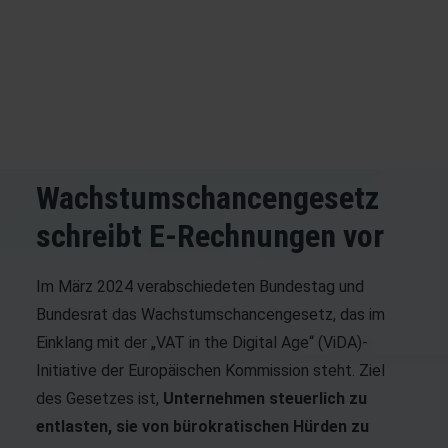
Ab dem 1. Januar 2025 sind B2B-Unternehmen bis auf
wenige Ausnahmen dazu verpflichtet, elektronische
Rechnungen zu versenden und zu empfangen. Die
entsprechenden Hintergründe fassen wir in diesem
Beitrag prägnant zusammen.
Wachstumschancengesetz
schreibt E-Rechnungen vor
Im März 2024 verabschiedeten Bundestag und
Bundesrat das Wachstumschancengesetz, das im
Einklang mit der „VAT in the Digital Age“ (ViDA)-
Initiative der Europäischen Kommission steht. Ziel
des Gesetzes ist,
Unternehmen steuerlich zu
entlasten, sie von bürokratischen Hürden zu