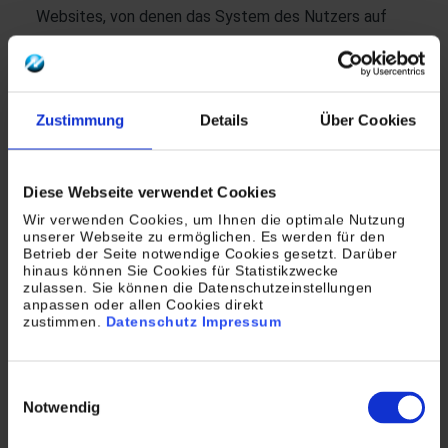
Websites, von denen das System des Nutzers auf
unsere Internetseiten gelangt
Service-Provider des Nutzers
Websites, die vom System des Nutzers über unseren
Zustimmung
Details
Über Cookies
Internetauftritt aufgerufen werden
Gerätetyp und Gerätemarke
Diese Webseite verwendet Cookies
Sobald Sie die Sitzung beenden, werden die Daten
Wir verwenden Cookies, um Ihnen die optimale Nutzung
gelöscht. Bei einer darüberhinausgehenden
unserer Webseite zu ermöglichen. Es werden für den
Betrieb der Seite notwendige Cookies gesetzt. Darüber
Speicherung werden die Datensätze anonymisiert
hinaus können Sie Cookies für Statistikzwecke
und zu Optimierungszwecken ausgewertet. Die
zulassen. Sie können die Datenschutzeinstellungen
anpassen oder allen Cookies direkt
Erhebung und Speicherung der Daten sind zur
zustimmen.
Datenschutz
Impressum
Bereitstellung unserer Website zwingend
erforderlich. Eine Widerspruchsmöglichkeit kann
Einwilligungsauswahl
somit nicht angeboten werden.
Notwendig