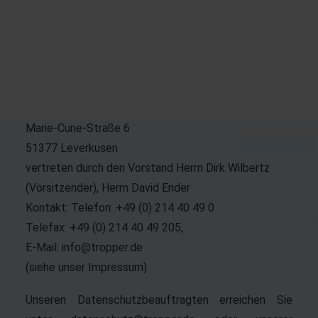
Grundverordnung (DSGVO) und anderer nationaler
Datenschutzgesetze der Mitgliedstaaten der
Europäischen Union (EU) sowie sonstiger
datenschutzrechtlicher Bestimmungen ist:
TROPPER DATA SERVICE AG
Marie-Curie-Straße 6
51377 Leverkusen
vertreten durch den Vorstand Herrn Dirk Wilbertz
(Vorsitzender), Herrn David Ender
Kontakt: Telefon: +49 (0) 214 40 49 0
Telefax: +49 (0) 214 40 49 205,
E-Mail:
info@tropper.de
(siehe unser
Impressum
).
Unseren Datenschutzbeauftragten erreichen Sie