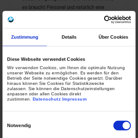
es braucht Personal und natürlich eine
Menge Know-how, beispielsweise bei der
Auswahl passender Geräte und Software,
bei der Administration oder der Wartung. Im
Zustimmung
Details
Über Cookies
laufenden Betrieb kommt das Ausfallrisiko
ebenso hinzu wie das Abfangen
schwankender Auslastungen von
Diese Webseite verwendet Cookies
Scanstraßen und den Mitarbeitern im
Wir verwenden Cookies, um Ihnen die optimale Nutzung
unserer Webseite zu ermöglichen. Es werden für den
Tages- und Jahresverlauf. Außerdem ist es
Betrieb der Seite notwendige Cookies gesetzt. Darüber
hinaus können Sie Cookies für Statistikzwecke
nicht damit getan, die Dokumente zu
zulassen. Sie können die Datenschutzeinstellungen
digitalisieren, sondern in die Prozesse so zu
anpassen oder allen Cookies direkt
zustimmen.
Datenschutz
Impressum
integrieren, dass sie mit maximaler Effizienz
verarbeitet werden.
Einwilligungsauswahl
Als Dokumenten-Dienstleister haben wir
Notwendig
bereits zahlreiche Unternehmen bei