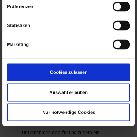
Digitalisierungsvorhaben unterstützt.
Präferenzen
Damit verfügen wir über umfangreiche
Erfahrung bei der Implementierung und
Statistiken
Umsetzung solcher
Digitalisierungsprojekte, die wir gerne an
Marketing
Sie weitergeben. Das Thema Datenschutz
ist für uns nicht erst seit der DSGVO
gelebte Praxis. So arbeiten wir
Cookies zulassen
beispielsweise seit Jahren nach den
Richtlinien des
Bundesdatenschutzgesetzes und sind mit
Auswahl erlauben
dem Umgang sensibler Informationen (z. B.
Personalakten, Kreditakten, Daten zur
Nur notwendige Cookies
Sozialversicherung) vertraut. Als ein nach
DIN EN ISO 9001:2015 zertifiziertes
Unternehmen sind für uns zudem ein