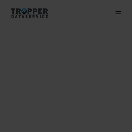
NACH BEREICH
Elektronische Personalakte
Digitaler Posteingang
Digitale Kreditakte
Enterprise Content Management
Elektronische Rechnung
Digitale Immobilienakte
Elektronische Archivierung
Business Process Outsourcing
NACH BRANCHE
Industrie
Handel
David
Logistik
Telekommunikation
Finanzdienstleistung
Immobilien
Kommunen